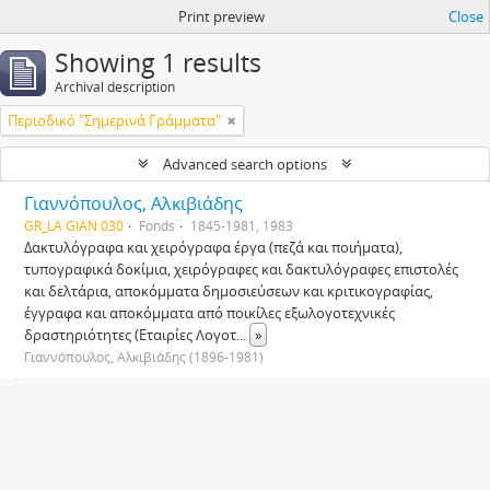
Print preview
Close
Showing 1 results
Archival description
Περιοδικό "Σημερινά Γράμματα"
Advanced search options
Γιαννόπουλος, Αλκιβιάδης
GR_LA GIAN 030
Fonds
1845-1981, 1983
Δακτυλόγραφα και χειρόγραφα έργα (πεζά και ποιήματα),
τυπογραφικά δοκίμια, χειρόγραφες και δακτυλόγραφες επιστολές
και δελτάρια, αποκόμματα δημοσιεύσεων και κριτικογραφίας,
έγγραφα και αποκόμματα από ποικίλες εξωλογοτεχνικές
δραστηριότητες (Εταιρίες Λογοτ
...
»
Γιαννόπουλος, Αλκιβιάδης (1896-1981)