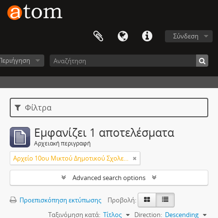
Σύνδεση
Περιήγηση
Φίλτρα
Εμφανίζει 1 αποτελέσματα
Αρχειακή περιγραφή
Αρχείο 10ου Μικτού Δημοτικού Σχολείου Βόλου
Advanced search options
Προεπισκόπηση εκτύπωσης
Προβολή:
Ταξινόμηση κατά:
Τίτλος
Direction:
Descending