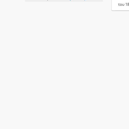
του 1