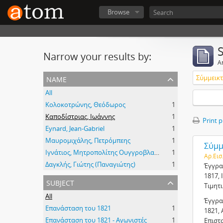
Browse
Narrow your results by:
Ar
name
Σύμμεικτα
All
Κολοκοτρώνης, Θεόδωρος
1
Καποδίστριας, Ιωάννης
1
Print 
Eynard, Jean-Gabriel
1
Μαυρομιχάλης, Πετρόμπεης
1
Σύμμε
Ιγνάτιος, Μητροπολίτης Ουγγροβλαχίας
1
Αρ.Εισ
Δαγκλής, Γιώτης (Παναγιώτης)
1
Έγγρα
1817, 
subject
Τιμητ
All
Έγγρα
Επανάσταση του 1821
1
1821, 
Επανάσταση του 1821 - Αγωνιστές
1
Επιστ