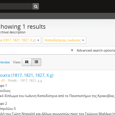
Showing 1 results
chival description
 (1817, 1821, 1827, Χ.χ)
Καποδίστριας, Ιωάννης
Advanced search option
preview
View:
ικτα (1817, 1821, 1827, Χ.χ)
. 43
Fonds
1817, 1821, χ.χ.
φο 1
Ιούλιος
ικό δίπλωμα του Ιωάννη Καποδίστρια από το Πανεπιστήμιο της Κρακοβίας.
φο 2
Απριλίου 5
ολή του Γιώτη Νταγκλή και άλλων αγωνιστών προς τον Γεώργιο Μαλάμο (π