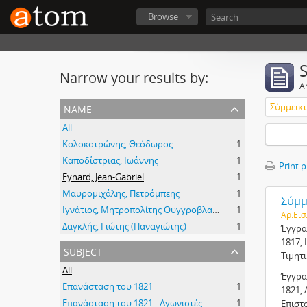
Browse
Narrow your results by:
Ar
name
Σύμμεικτα
All
Κολοκοτρώνης, Θεόδωρος
1
Καποδίστριας, Ιωάννης
1
Print 
Eynard, Jean-Gabriel
1
Μαυρομιχάλης, Πετρόμπεης
1
Σύμμε
Ιγνάτιος, Μητροπολίτης Ουγγροβλαχίας
1
Αρ.Εισ
Δαγκλής, Γιώτης (Παναγιώτης)
1
Έγγρα
1817, 
subject
Τιμητ
All
Έγγρα
Επανάσταση του 1821
1
1821, 
Επανάσταση του 1821 - Αγωνιστές
1
Επιστ