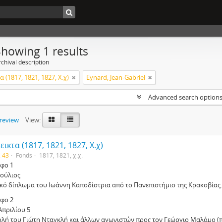
Showing 1 results
chival description
 (1817, 1821, 1827, Χ.χ)
Eynard, Jean-Gabriel
Advanced search option
preview
View:
ικτα (1817, 1821, 1827, Χ.χ)
. 43
Fonds
1817, 1821, χ.χ.
φο 1
Ιούλιος
ικό δίπλωμα του Ιωάννη Καποδίστρια από το Πανεπιστήμιο της Κρακοβίας.
φο 2
Απριλίου 5
ολή του Γιώτη Νταγκλή και άλλων αγωνιστών προς τον Γεώργιο Μαλάμο (π