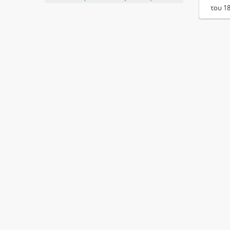
του 1