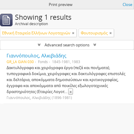
Print preview
Close
Showing 1 results
Archival description
Εθνική Εταιρεία Ελλήνων Λογοτεχνών
Φουτουρισμός
Advanced search options
Γιαννόπουλος, Αλκιβιάδης
GR_LA GIAN 030
Fonds
1845-1981, 1983
Δακτυλόγραφα και χειρόγραφα έργα (πεζά και ποιήματα),
τυπογραφικά δοκίμια, χειρόγραφες και δακτυλόγραφες επιστολές
και δελτάρια, αποκόμματα δημοσιεύσεων και κριτικογραφίας,
έγγραφα και αποκόμματα από ποικίλες εξωλογοτεχνικές
δραστηριότητες (Εταιρίες Λογοτ
...
»
Γιαννόπουλος, Αλκιβιάδης (1896-1981)