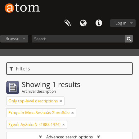
Log in
Browse
Filters
Showing 1 results
Archival description
Only top-level descriptions
Εταιρεία Μακεδονικών Σπουδών
Σχινά, Αγλαΐα Ν. (1883-1974)
Advanced search options