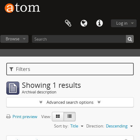
Log in
Browse
Filters
Showing 1 results
Archival description
Advanced search options
Print preview
View:
Sort by:
Title
Direction:
Descending