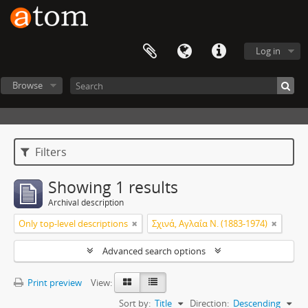
Log in
Browse
Filters
Showing 1 results
Archival description
Only top-level descriptions
Σχινά, Αγλαΐα Ν. (1883-1974)
Advanced search options
Print preview
View:
Sort by:
Title
Direction:
Descending