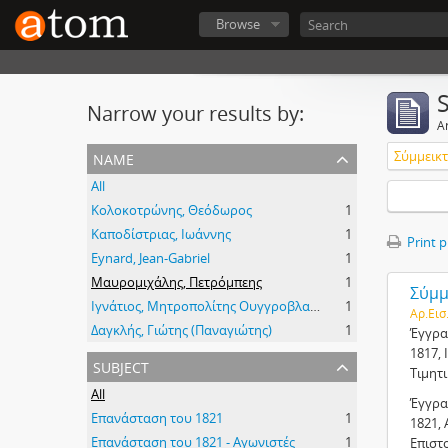
Browse
Narrow your results by:
Ar
name
Σύμμεικτα
All
Κολοκοτρώνης, Θεόδωρος
1
Καποδίστριας, Ιωάννης
1
Print 
Eynard, Jean-Gabriel
1
Μαυρομιχάλης, Πετρόμπεης
1
Σύμμε
Ιγνάτιος, Μητροπολίτης Ουγγροβλαχίας
1
Αρ.Εισ
Δαγκλής, Γιώτης (Παναγιώτης)
1
Έγγρα
1817, 
subject
Τιμητ
All
Έγγρα
Επανάσταση του 1821
1
1821, 
Επανάσταση του 1821 - Αγωνιστές
1
Επιστ