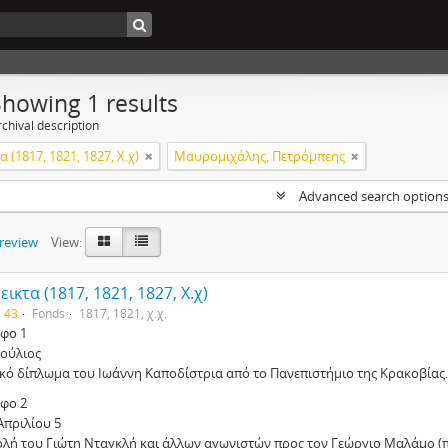
Showing 1 results
chival description
 (1817, 1821, 1827, Χ.χ)
Μαυρομιχάλης, Πετρόμπεης
Advanced search option
preview
View:
ικτα (1817, 1821, 1827, Χ.χ)
. 43
Fonds
1817, 1821, χ.χ.
φο 1
Ιούλιος
ικό δίπλωμα του Ιωάννη Καποδίστρια από το Πανεπιστήμιο της Κρακοβίας.
φο 2
Απριλίου 5
ολή του Γιώτη Νταγκλή και άλλων αγωνιστών προς τον Γεώργιο Μαλάμο (π