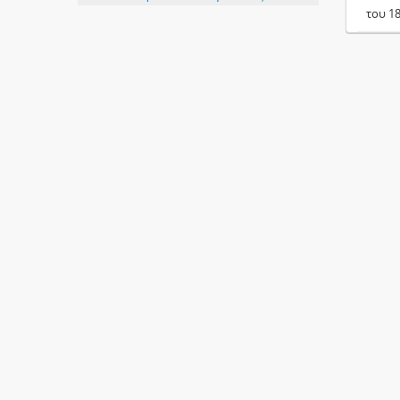
του 1