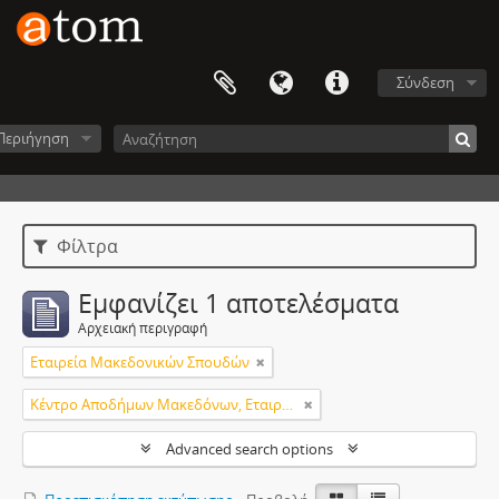
Σύνδεση
Περιήγηση
Φίλτρα
Εμφανίζει 1 αποτελέσματα
Αρχειακή περιγραφή
Εταιρεία Μακεδονικών Σπουδών
Κέντρο Αποδήμων Μακεδόνων, Εταιρεία Μακεδονικών Σπουδών.
Advanced search options