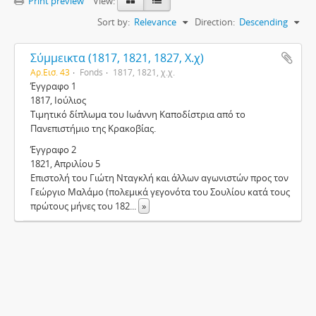
Print preview
View:
Sort by:
Relevance
Direction:
Descending
Σύμμεικτα (1817, 1821, 1827, Χ.χ)
Αρ.Εισ. 43
Fonds
1817, 1821, χ.χ.
Έγγραφο 1
1817, Ιούλιος
Τιμητικό δίπλωμα του Ιωάννη Καποδίστρια από το
Πανεπιστήμιο της Κρακοβίας.
Έγγραφο 2
1821, Απριλίου 5
Επιστολή του Γιώτη Νταγκλή και άλλων αγωνιστών προς τον
Γεώργιο Μαλάμο (πολεμικά γεγονότα του Σουλίου κατά τους
πρώτους μήνες του 182
...
»