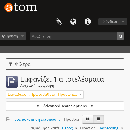
Σύνδεση
Περιήγηση
Φίλτρα
Εμφανίζει 1 αποτελέσματα
Αρχειακή περιγραφή
Εκπαίδευση, Πρωτοβάθμια - Προσωπικό
Advanced search options
Προεπισκόπηση εκτύπωσης
Προβολή:
Ταξινόμηση κατά:
Τίτλος
Direction:
Descending