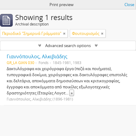
Print preview
Close
Showing 1 results
Archival description
Περιοδικό "Σημερινά Γράμματα"
Φουτουρισμός
Advanced search options
Γιαννόπουλος, Αλκιβιάδης
GR_LA GIAN 030
Fonds
1845-1981, 1983
Δακτυλόγραφα και χειρόγραφα έργα (πεζά και ποιήματα),
τυπογραφικά δοκίμια, χειρόγραφες και δακτυλόγραφες επιστολές
και δελτάρια, αποκόμματα δημοσιεύσεων και κριτικογραφίας,
έγγραφα και αποκόμματα από ποικίλες εξωλογοτεχνικές
δραστηριότητες (Εταιρίες Λογοτ
...
»
Γιαννόπουλος, Αλκιβιάδης (1896-1981)