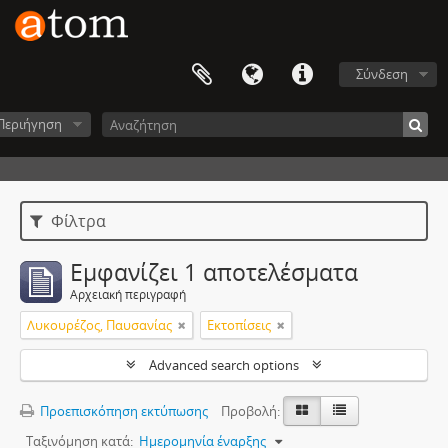
Σύνδεση
Περιήγηση
Φίλτρα
Εμφανίζει 1 αποτελέσματα
Αρχειακή περιγραφή
Λυκουρέζος, Παυσανίας
Εκτοπίσεις
Advanced search options
Προεπισκόπηση εκτύπωσης
Προβολή:
Ταξινόμηση κατά:
Ημερομηνία έναρξης