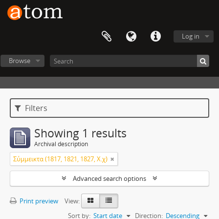
Log in
Browse
Filters
Showing 1 results
Archival description
Σύμμεικτα (1817, 1821, 1827, Χ.χ)
Advanced search options
Print preview
View:
Sort by:
Start date
Direction:
Descending