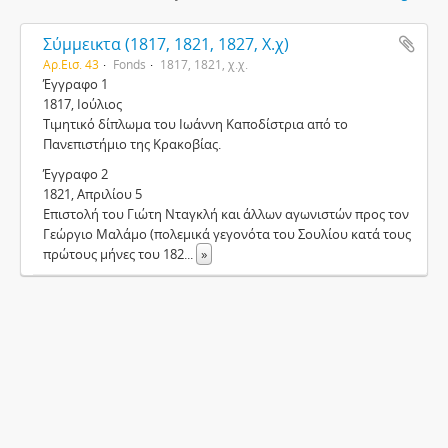
Σύμμεικτα (1817, 1821, 1827, Χ.χ)
Αρ.Εισ. 43
Fonds
1817, 1821, χ.χ.
Έγγραφο 1
1817, Ιούλιος
Τιμητικό δίπλωμα του Ιωάννη Καποδίστρια από το
Πανεπιστήμιο της Κρακοβίας.
Έγγραφο 2
1821, Απριλίου 5
Επιστολή του Γιώτη Νταγκλή και άλλων αγωνιστών προς τον
Γεώργιο Μαλάμο (πολεμικά γεγονότα του Σουλίου κατά τους
πρώτους μήνες του 182
...
»