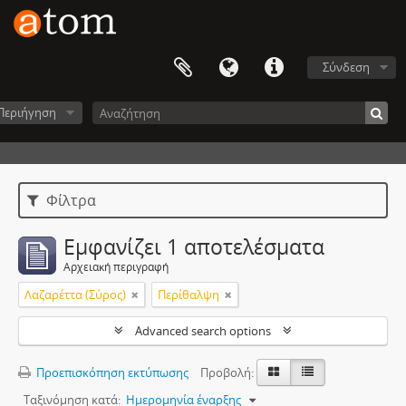
Σύνδεση
Περιήγηση
Φίλτρα
Εμφανίζει 1 αποτελέσματα
Αρχειακή περιγραφή
Λαζαρέττα (Σύρος)
Περίθαλψη
Advanced search options
Προεπισκόπηση εκτύπωσης
Προβολή:
Ταξινόμηση κατά:
Ημερομηνία έναρξης