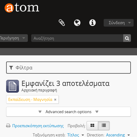
Σύνδεση
Περιήγηση
Φίλτρα
Εμφανίζει 3 αποτελέσματα
Αρχειακή περιγραφή
Εκπαίδευση - Μαγνησία
Advanced search options
Προεπισκόπηση εκτύπωσης
Προβολή:
Ταξινόμηση κατά:
Τίτλος
Direction:
Ascending