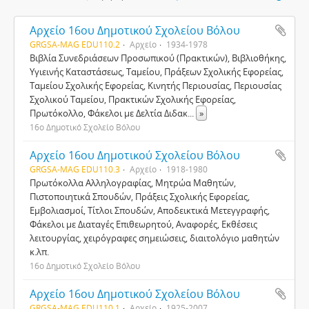
Αρχείο 16ου Δημοτικού Σχολείου Βόλου
GRGSA-MAG EDU110.2
Αρχείο
1934-1978
Βιβλία Συνεδριάσεων Προσωπικού (Πρακτικών), Βιβλιοθήκης,
Υγιεινής Καταστάσεως, Ταμείου, Πράξεων Σχολικής Εφορείας,
Ταμείου Σχολικής Εφορείας, Κινητής Περιουσίας, Περιουσίας
Σχολικού Ταμείου, Πρακτικών Σχολικής Εφορείας,
Πρωτόκολλο, Φάκελοι με Δελτία Διδακ
...
»
16ο Δημοτικό Σχολείο Βόλου
Αρχείο 16ου Δημοτικού Σχολείου Βόλου
GRGSA-MAG EDU110.3
Αρχείο
1918-1980
Πρωτόκολλα Αλληλογραφίας, Μητρώα Μαθητών,
Πιστοποιητικά Σπουδών, Πράξεις Σχολικής Εφορείας,
Εμβολιασμοί, Τίτλοι Σπουδών, Αποδεικτικά Μετεγγραφής,
Φάκελοι με Διαταγές Επιθεωρητού, Αναφορές, Εκθέσεις
λειτουργίας, χειρόγραφες σημειώσεις, διαιτολόγιο μαθητών
κ.λπ.
16ο Δημοτικό Σχολείο Βόλου
Αρχείο 16ου Δημοτικού Σχολείου Βόλου
GRGSA-MAG EDU110.1
Αρχείο
1925-2007