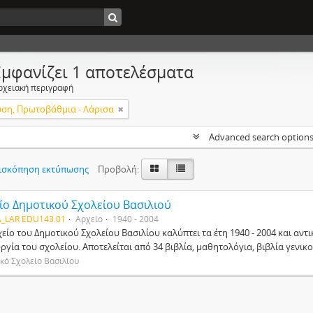
Εμφανίζει 1 αποτελέσματα
ρχειακή περιγραφή
υση, Πρωτοβάθμια - Λάρισα
Advanced search option
ισκόπηση εκτύπωσης
Προβολή:
ίο Δημοτικού Σχολείου Βασιλιού
_LAR EDU143.01
Αρχείο
1940 - 2004
είο του Δημοτικού Σχολείου Βασιλίου καλύπτει τα έτη 1940 - 2004 και αντ
ργία του σχολείου. Αποτελείται από 34 βιβλία, μαθητολόγια, βιβλία γενικ
κό Σχολείο Βασιλίου