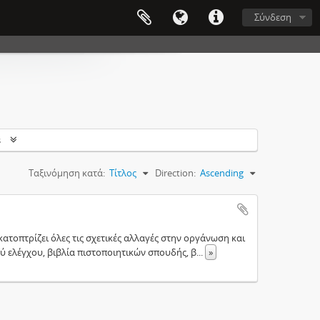
Σύνδεση
s
Ταξινόμηση κατά:
Τίτλος
Direction:
Ascending
ικατοπτρίζει όλες τις σχετικές αλλαγές στην οργάνωση και
ού ελέγχου, βιβλία πιστοποιητικών σπουδής, β
...
»