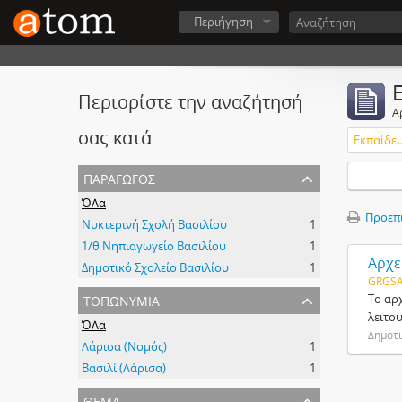
Περιήγηση
Περιορίστε την αναζήτησή
Α
σας κατά
Εκπαίδε
παραγωγός
ΌΛα
Προεπ
Νυκτερινή Σχολή Βασιλίου
1
1/θ Νηπιαγωγείο Βασιλίου
1
Αρχε
Δημοτικό Σχολείο Βασιλίου
1
GRGSA
τοπωνύμια
Το αρχ
λειτου
ΌΛα
Δημοτι
Λάρισα (Νομός)
1
Βασιλί (Λάρισα)
1
θέμα