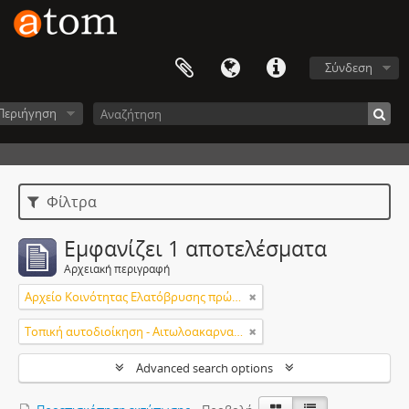
Σύνδεση
Περιήγηση
Φίλτρα
Εμφανίζει 1 αποτελέσματα
Αρχειακή περιγραφή
Aρχείο Κοινότητας Ελατόβρυσης πρώην Δήμου Αποδοτίας
Τοπική αυτοδιοίκηση - Αιτωλοακαρνανία (Νομός)
Advanced search options