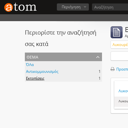
Περιήγηση
Περιορίστε την αναζήτησή
Α
σας κατά
Λυκουρέ
θέμα
ΌΛα
Προεπ
Αντικομμουνισμός
1
Εκτοπίσεις
1
Λυκο
Λυκου