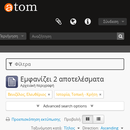
Σύνδεση
Περιήγηση
Φίλτρα
Εμφανίζει 2 αποτελέσματα
Αρχειακή περιγραφή
Βενιζέλος, Ελευθέριος
Ιστορία, Τοπική - Κρήτη
Advanced search options
Προεπισκόπηση εκτύπωσης
Προβολή:
Ταξινόμηση κατά:
Τίτλος
Direction:
Ascending