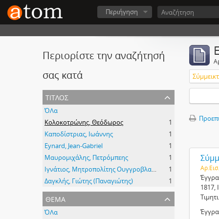
Περιήγηση
Περιορίστε την αναζήτησή
Α
σας κατά
Σύμμεικτα
τίτλος
ΌΛα
Προεπ
Κολοκοτρώνης, Θεόδωρος
1
Καποδίστριας, Ιωάννης
1
Eynard, Jean-Gabriel
1
Σύμμε
Μαυρομιχάλης, Πετρόμπεης
1
Αρ.Εισ
Ιγνάτιος, Μητροπολίτης Ουγγροβλαχίας
1
Έγγρα
Δαγκλής, Γιώτης (Παναγιώτης)
1
1817, 
θέμα
Τιμητ
Έγγρα
ΌΛα