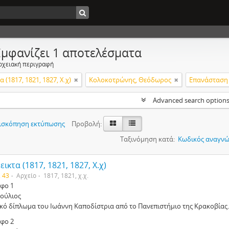
Εμφανίζει 1 αποτελέσματα
ρχειακή περιγραφή
 (1817, 1821, 1827, Χ.χ)
Κολοκοτρώνης, Θεόδωρος
Επανάσταση 
Advanced search option
ισκόπηση εκτύπωσης
Προβολή:
Ταξινόμηση κατά:
Κωδικός αναγνώ
ικτα (1817, 1821, 1827, Χ.χ)
. 43
Αρχείο
1817, 1821, χ.χ.
φο 1
Ιούλιος
ικό δίπλωμα του Ιωάννη Καποδίστρια από το Πανεπιστήμιο της Κρακοβίας.
φο 2