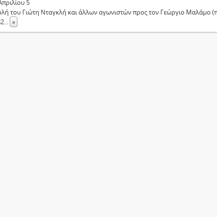
Απριλίου 5
ολή του Γιώτη Νταγκλή και άλλων αγωνιστών προς τον Γεώργιο Μαλάμο (π
82
...
»