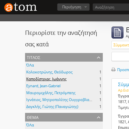
Περιήγηση
Περιορίστε την αναζήτησή
Α
σας κατά
Σύμμεικτα
τίτλος
ΌΛα
Προεπ
Κολοκοτρώνης, Θεόδωρος
1
Καποδίστριας, Ιωάννης
1
Σύμμε
Eynard, Jean-Gabriel
1
Αρ.Εισ
Μαυρομιχάλης, Πετρόμπεης
1
Έγγρα
Ιγνάτιος, Μητροπολίτης Ουγγροβλαχίας
1
1817, 
Δαγκλής, Γιώτης (Παναγιώτης)
1
Τιμητ
θέμα
Έγγρα
1821, 
ΌΛα
Επιστ