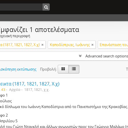
Εμφανίζει 1 αποτελέσματα
ρχειακή περιγραφή
 (1817, 1821, 1827, Χ.χ)
Καποδίστριας, Ιωάννης
Επανάσταση του 
Advanced search option
ισκόπηση εκτύπωσης
Προβολή:
Τ
ικτα (1817, 1821, 1827, Χ.χ)
. 43
Αρχείο
1817, 1821, χ.χ.
φο 1
Ιούλιος
ικό δίπλωμα του Ιωάννη Καποδίστρια από το Πανεπιστήμιο της Κρακοβίας.
φο 2
Απριλίου 5
ολή του Γιώτη Νταγκλή και άλλων αγωνιστών προς τον Γεώργιο Μαλάμο (π