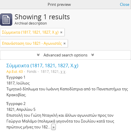
Print preview
Close
Showing 1 results
Archival description
Σύμμεικτα (1817, 1821, 1827, Χ.χ)
Επανάσταση του 1821 - Αγωνιστές
Advanced search options
Σύμμεικτα (1817, 1821, 1827, Χ.χ)
Αρ.Εισ. 43
Fonds
1817, 1821, χ.χ.
Έγγραφο 1
1817, Ιούλιος
Τιμητικό δίπλωμα του Ιωάννη Καποδίστρια από το Πανεπιστήμιο της
Κρακοβίας.
Έγγραφο 2
1821, Απριλίου 5
Επιστολή του Γιώτη Νταγκλή και άλλων αγωνιστών προς τον
Γεώργιο Μαλάμο (πολεμικά γεγονότα του Σουλίου κατά τους
πρώτους μήνες του 182
...
»