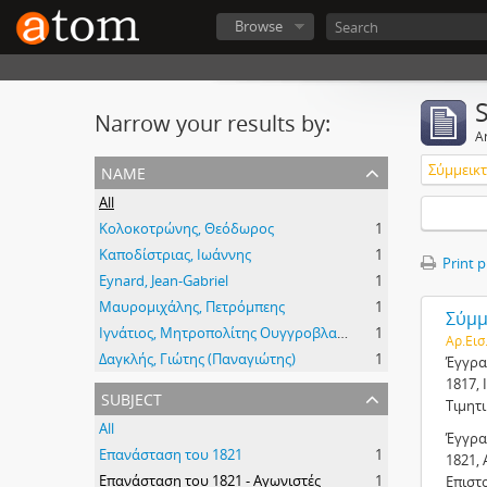
Browse
Narrow your results by:
Ar
name
Σύμμεικτα
All
Κολοκοτρώνης, Θεόδωρος
1
Καποδίστριας, Ιωάννης
1
Print 
Eynard, Jean-Gabriel
1
Μαυρομιχάλης, Πετρόμπεης
1
Σύμμε
Ιγνάτιος, Μητροπολίτης Ουγγροβλαχίας
1
Αρ.Εισ
Δαγκλής, Γιώτης (Παναγιώτης)
1
Έγγρα
1817, 
subject
Τιμητ
All
Έγγρα
Επανάσταση του 1821
1
1821, 
Επανάσταση του 1821 - Αγωνιστές
1
Επιστ