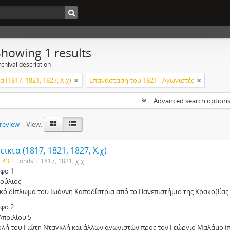
Showing 1 results
chival description
 (1817, 1821, 1827, Χ.χ)
Επανάσταση του 1821 - Αγωνιστές
Advanced search option
preview
View:
ικτα (1817, 1821, 1827, Χ.χ)
. 43
Fonds
1817, 1821, χ.χ.
φο 1
Ιούλιος
ικό δίπλωμα του Ιωάννη Καποδίστρια από το Πανεπιστήμιο της Κρακοβίας.
φο 2
Απριλίου 5
ολή του Γιώτη Νταγκλή και άλλων αγωνιστών προς τον Γεώργιο Μαλάμο (π