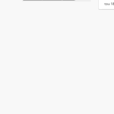
του 1