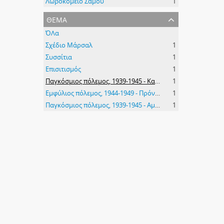
Λωβοκομείο Σάμου
1
θέμα
ΌΛα
Σχέδιο Μάρσαλ
1
Συσσίτια
1
Επισιτισμός
1
Παγκόσμιος πόλεμος, 1939-1945 - Καταστροφές
1
Εμφύλιος πόλεμος, 1944-1949 - Πρόνοια
1
Παγκόσμιος πόλεμος, 1939-1945 - Αμερικανική βοήθεια
1