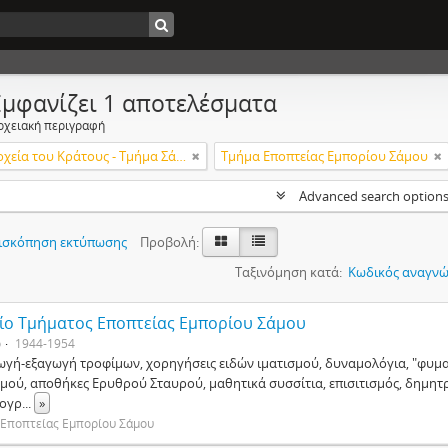
Εμφανίζει 1 αποτελέσματα
ρχειακή περιγραφή
Γενικά Αρχεία του Κράτους - Τμήμα Σάμου
Τμήμα Εποπτείας Εμπορίου Σάμου
Advanced search option
ισκόπηση εκτύπωσης
Προβολή:
Ταξινόμηση κατά:
Κωδικός αναγνώ
ίο Τμήματος Εποπτείας Εμπορίου Σάμου
ο
1944-1954
ωγή-εξαγωγή τροφίμων, χορηγήσεις ειδών ιματισμού, δυναμολόγια, "φυματ
σμού, αποθήκες Ερυθρού Σταυρού, μαθητικά συσσίτια, επισιτισμός, δημ
ογρ
...
»
 Εποπτείας Εμπορίου Σάμου