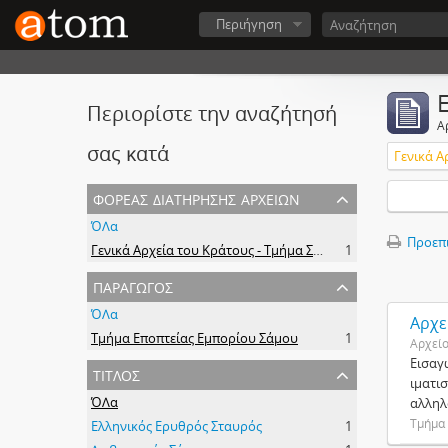
Περιήγηση
Περιορίστε την αναζήτησή
Α
σας κατά
φορέας διατήρησης αρχείων
ΌΛα
Προεπ
Γενικά Αρχεία του Κράτους - Τμήμα Σάμου
1
παραγωγός
ΌΛα
Αρχε
Τμήμα Εποπτείας Εμπορίου Σάμου
1
Αρχεί
Εισαγ
τίτλος
ιματι
ΌΛα
αλληλ
Τμήμα
Ελληνικός Ερυθρός Σταυρός
1