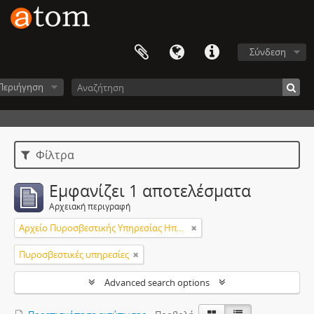
Σύνδεση
Περιήγηση
Φίλτρα
Εμφανίζει 1 αποτελέσματα
Αρχειακή περιγραφή
Αρχείο Πυροσβεστικής Υπηρεσίας Ηπείρου
Πυροσβεστικές υπηρεσίες
Advanced search options