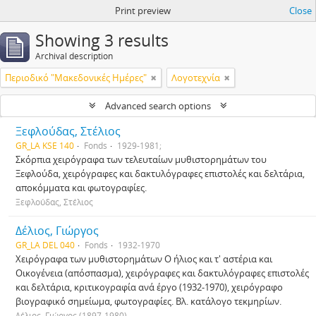
Print preview
Close
Showing 3 results
Archival description
Περιοδικό "Μακεδονικές Ημέρες"
Λογοτεχνία
Advanced search options
Ξεφλούδας, Στέλιος
GR_LA KSE 140
Fonds
1929-1981;
Σκόρπια χειρόγραφα των τελευταίων μυθιστορημάτων του
Ξεφλούδα, χειρόγραφες και δακτυλόγραφες επιστολές και δελτάρια,
αποκόμματα και φωτογραφίες.
Ξεφλούδας, Στέλιος
Δέλιος, Γιώργος
GR_LA DEL 040
Fonds
1932-1970
Χειρόγραφα των μυθιστορημάτων Ο ήλιος και τ' αστέρια και
Οικογένεια (απόσπασμα), χειρόγραφες και δακτυλόγραφες επιστολές
και δελτάρια, κριτικογραφία ανά έργο (1932-1970), χειρόγραφο
βιογραφικό σημείωμα, φωτογραφίες. Βλ. κατάλογο τεκμηρίων.
Δέλιος, Γιώργος (1897-1980)