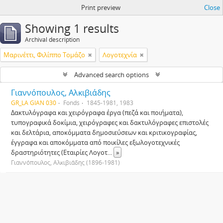
Print preview
Close
Showing 1 results
Archival description
Μαρινέττι, Φιλίππο Τομάζο
Λογοτεχνία
Advanced search options
Γιαννόπουλος, Αλκιβιάδης
GR_LA GIAN 030
Fonds
1845-1981, 1983
Δακτυλόγραφα και χειρόγραφα έργα (πεζά και ποιήματα),
τυπογραφικά δοκίμια, χειρόγραφες και δακτυλόγραφες επιστολές
και δελτάρια, αποκόμματα δημοσιεύσεων και κριτικογραφίας,
έγγραφα και αποκόμματα από ποικίλες εξωλογοτεχνικές
δραστηριότητες (Εταιρίες Λογοτ
...
»
Γιαννόπουλος, Αλκιβιάδης (1896-1981)