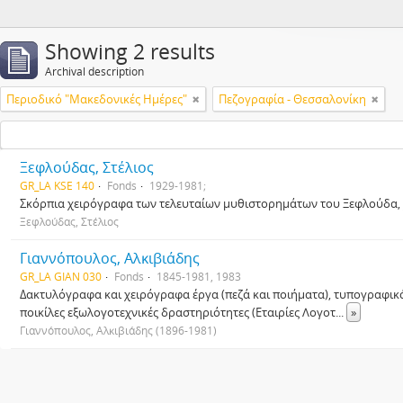
Showing 2 results
Archival description
Περιοδικό "Μακεδονικές Ημέρες"
Πεζογραφία - Θεσσαλονίκη
Ξεφλούδας, Στέλιος
GR_LA KSE 140
Fonds
1929-1981;
Σκόρπια χειρόγραφα των τελευταίων μυθιστορημάτων του Ξεφλούδα, χ
Ξεφλούδας, Στέλιος
Γιαννόπουλος, Αλκιβιάδης
GR_LA GIAN 030
Fonds
1845-1981, 1983
Δακτυλόγραφα και χειρόγραφα έργα (πεζά και ποιήματα), τυπογραφικ
ποικίλες εξωλογοτεχνικές δραστηριότητες (Εταιρίες Λογοτ
...
»
Γιαννόπουλος, Αλκιβιάδης (1896-1981)