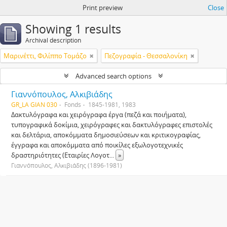
Print preview
Close
Showing 1 results
Archival description
Μαρινέττι, Φιλίππο Τομάζο
Πεζογραφία - Θεσσαλονίκη
Advanced search options
Γιαννόπουλος, Αλκιβιάδης
GR_LA GIAN 030
Fonds
1845-1981, 1983
Δακτυλόγραφα και χειρόγραφα έργα (πεζά και ποιήματα),
τυπογραφικά δοκίμια, χειρόγραφες και δακτυλόγραφες επιστολές
και δελτάρια, αποκόμματα δημοσιεύσεων και κριτικογραφίας,
έγγραφα και αποκόμματα από ποικίλες εξωλογοτεχνικές
δραστηριότητες (Εταιρίες Λογοτ
...
»
Γιαννόπουλος, Αλκιβιάδης (1896-1981)