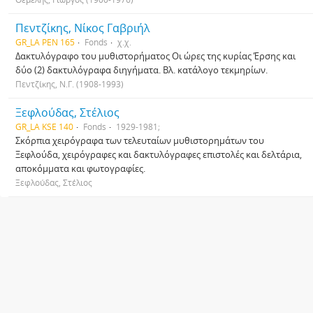
Πεντζίκης, Νίκος Γαβριήλ
GR_LA PEN 165
Fonds
χ.χ.
Δακτυλόγραφο του μυθιστορήματος Οι ώρες της κυρίας Έρσης και
δύο (2) δακτυλόγραφα διηγήματα. Βλ. κατάλογο τεκμηρίων.
Πεντζίκης, Ν.Γ. (1908-1993)
Ξεφλούδας, Στέλιος
GR_LA KSE 140
Fonds
1929-1981;
Σκόρπια χειρόγραφα των τελευταίων μυθιστορημάτων του
Ξεφλούδα, χειρόγραφες και δακτυλόγραφες επιστολές και δελτάρια,
αποκόμματα και φωτογραφίες.
Ξεφλούδας, Στέλιος