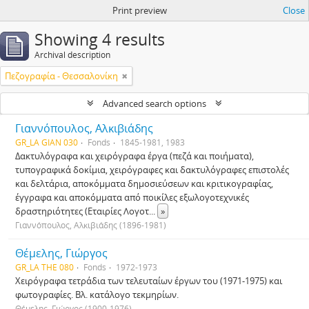
Print preview
Close
Showing 4 results
Archival description
Πεζογραφία - Θεσσαλονίκη
Advanced search options
Γιαννόπουλος, Αλκιβιάδης
GR_LA GIAN 030
Fonds
1845-1981, 1983
Δακτυλόγραφα και χειρόγραφα έργα (πεζά και ποιήματα),
τυπογραφικά δοκίμια, χειρόγραφες και δακτυλόγραφες επιστολές
και δελτάρια, αποκόμματα δημοσιεύσεων και κριτικογραφίας,
έγγραφα και αποκόμματα από ποικίλες εξωλογοτεχνικές
δραστηριότητες (Εταιρίες Λογοτ
...
»
Γιαννόπουλος, Αλκιβιάδης (1896-1981)
Θέμελης, Γιώργος
GR_LA THE 080
Fonds
1972-1973
Χειρόγραφα τετράδια των τελευταίων έργων του (1971-1975) και
φωτογραφίες. Βλ. κατάλογο τεκμηρίων.
Θέμελης, Γιώργος (1900-1976)