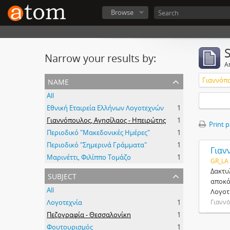
Browse
Narrow your results by:
Ar
name
Γιαννόπο
All
Εθνική Εταιρεία Ελλήνων Λογοτεχνών
1
Γιαννόπουλος, Αγησίλαος - Ηπειρώτης
1
Print 
Περιοδικό "Μακεδονικές Ημέρες"
1
Περιοδικό "Σημερινά Γράμματα"
1
Γιαν
Μαρινέττι, Φιλίππο Τομάζο
1
GR_LA
Δακτυ
subject
αποκό
All
Λογοτ
Λογοτεχνία
1
Γιαννό
Πεζογραφία - Θεσσαλονίκη
1
Φουτουρισμός
1