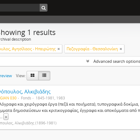
Showing 1 results
chival description
υλος, Αγησίλαος - Ηπειρώτης
Πεζογραφία - Θεσσαλονίκη
Advanced search option
preview
View:
νόπουλος, Αλκιβιάδης
 GIAN 030
Fonds
1845-1981, 1983
λόγραφα και χειρόγραφα έργα (πεζά και ποιήματα), τυπογραφικά δοκίμια, 
μματα δημοσιεύσεων και κριτικογραφίας, έγγραφα και αποκόμματα από πο
...
»
πουλος, Αλκιβιάδης (1896-1981)