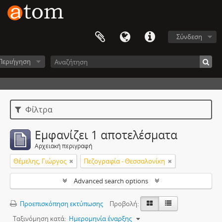
Σύνδεση
Περιήγηση
Φίλτρα
Εμφανίζει 1 αποτελέσματα
Αρχειακή περιγραφή
Θέμελης, Γιώργος
Πεζογραφία - Θεσσαλονίκη
Advanced search options
Προεπισκόπηση εκτύπωσης
Προβολή:
Ταξινόμηση κατά:
Ημερομηνία έναρξης