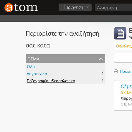
Περιήγηση
Περιορίστε την αναζήτησή
Α
σας κατά
Θέμελης,
θέμα
ΌΛα
Προεπ
Λογοτεχνία
1
Πεζογραφία - Θεσσαλονίκη
1
Θέμε
GR_LA
Χειρό
Θέμελη