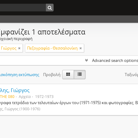
Εμφανίζει 1 αποτελέσματα
ρχειακή περιγραφή
 Γιώργος
Πεζογραφία - Θεσσαλονίκη
Advanced search option
ισκόπηση εκτύπωσης
Προβολή:
Ταξινό
λης, Γιώργος
 THE 080
Αρχείο
1972-1973
γραφα τετράδια των τελευταίων έργων του (1971-1975) και φωτογραφίες. Β
ς, Γιώργος (1900-1976)