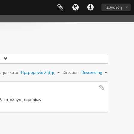
Σύνδεση
s
μηση κατά:
Ημερομηνία λήξης
Direction:
Descending
λ. κατάλογο τεκμηρίων.