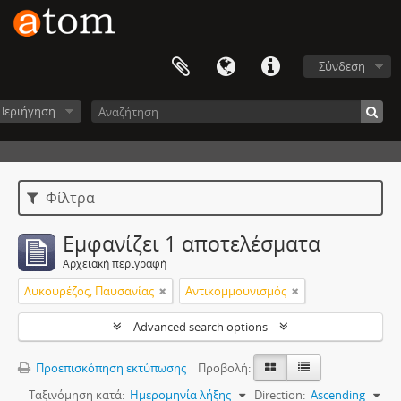
Σύνδεση
Περιήγηση
Φίλτρα
Εμφανίζει 1 αποτελέσματα
Αρχειακή περιγραφή
Λυκουρέζος, Παυσανίας
Αντικομμουνισμός
Advanced search options
Προεπισκόπηση εκτύπωσης
Προβολή:
Ταξινόμηση κατά:
Ημερομηνία λήξης
Direction:
Ascending