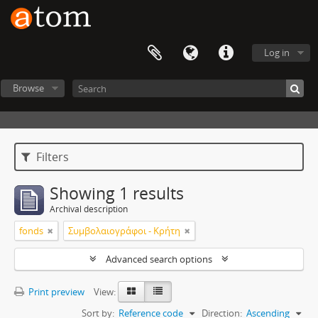
Log in
Browse
Filters
Showing 1 results
Archival description
fonds
Συμβολαιογράφοι - Κρήτη
Advanced search options
Print preview
View:
Sort by:
Reference code
Direction:
Ascending