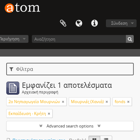
Σύνδεση
Περιήγηση
Φίλτρα
Εμφανίζει 1 αποτελέσματα
Αρχειακή περιγραφή
2ο Νηπιαγωγείο Μουρνιών
Μουρνιές (Χανιά)
fonds
Εκπαίδευση - Κρήτη
Advanced search options