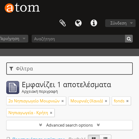
Σύνδεση
Περιήγηση
Φίλτρα
Εμφανίζει 1 αποτελέσματα
Αρχειακή περιγραφή
2ο Νηπιαγωγείο Μουρνιών
Μουρνιές (Χανιά)
fonds
Νηπιαγωγεία - Κρήτη
Advanced search options