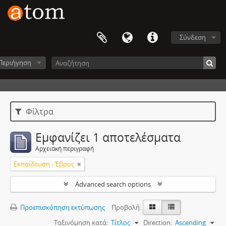
Σύνδεση
Περιήγηση
Φίλτρα
Εμφανίζει 1 αποτελέσματα
Αρχειακή περιγραφή
Εκπαίδευση - Έβρος
Advanced search options
Προεπισκόπηση εκτύπωσης
Προβολή:
Ταξινόμηση κατά:
Τίτλος
Direction:
Ascending