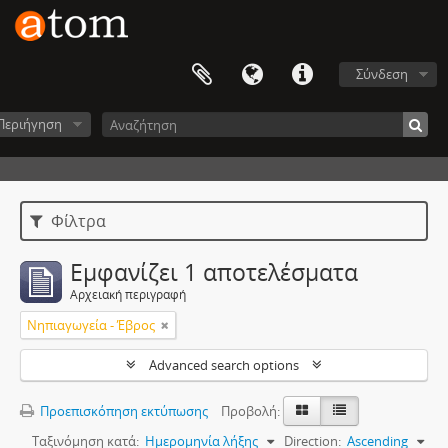
Σύνδεση
Περιήγηση
Φίλτρα
Εμφανίζει 1 αποτελέσματα
Αρχειακή περιγραφή
Νηπιαγωγεία - Έβρος
Advanced search options
Προεπισκόπηση εκτύπωσης
Προβολή:
Ταξινόμηση κατά:
Ημερομηνία λήξης
Direction:
Ascending