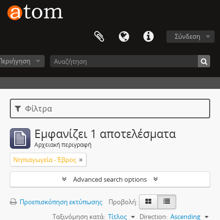
Σύνδεση
Περιήγηση
Φίλτρα
Εμφανίζει 1 αποτελέσματα
Αρχειακή περιγραφή
Νηπιαγωγεία - Έβρος
Advanced search options
Προεπισκόπηση εκτύπωσης
Προβολή:
Ταξινόμηση κατά:
Τίτλος
Direction:
Ascending