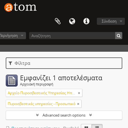
Σύνδεση
Περιήγηση
Φίλτρα
Εμφανίζει 1 αποτελέσματα
Αρχειακή περιγραφή
Αρχείο Πυροσβεστικής Υπηρεσίας Ηπείρου
Πυροσβεστικές υπηρεσίες - Προσωπικό
Advanced search options