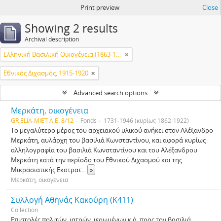
Print preview
Close
Showing 2 results
Archival description
Ελληνική Βασιλική Οικογένεια (1863-1974)
Εθνικός Διχασμός, 1915-1920
Advanced search options
Μερκάτη, οικογένεια
GR ELIA-MIET Α.Ε. 8/12
Fonds
1731-1946 (κυρίως 1862-1922)
Το μεγαλύτερο μέρος του αρχειακού υλικού ανήκει στον Αλέξανδρο
Μερκάτη, αυλάρχη του βασιλιά Κωνσταντίνου, και αφορά κυρίως
αλληλογραφία του βασιλιά Κωνσταντίνου και του Αλέξανδρου
Μερκάτη κατά την περίοδο του Εθνικού Διχασμού και της
Μικρασιατικής Εκστρατ
...
»
Μερκάτη, οικογένεια
Συλλογή Αθηνάς Κακούρη (Κ411)
Collection
Επιστολές πολιτών, ιατρών, ιερωμένων κ.ά. προς τον βασιλιά