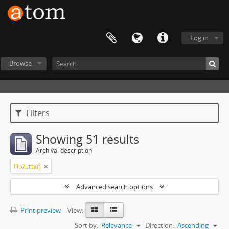
Log in
Browse
Filters
Showing 51 results
Archival description
Πολιτική
Advanced search options
Print preview
View:
Sort by:
Relevance
Direction:
Ascending