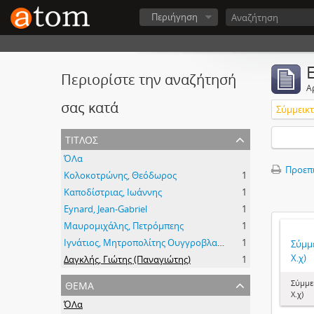
Περιήγηση
Περιορίστε την αναζήτησή
Α
σας κατά
Σύμμεικτα
τίτλος
ΌΛα
Προεπ
Κολοκοτρώνης, Θεόδωρος
1
Καποδίστριας, Ιωάννης
1
Eynard, Jean-Gabriel
1
Μαυρομιχάλης, Πετρόμπεης
1
Ιγνάτιος, Μητροπολίτης Ουγγροβλαχίας
1
Σύμμε
Χ.χ)
Δαγκλής, Γιώτης (Παναγιώτης)
1
θέμα
Σύμμει
Χ.χ)
ΌΛα