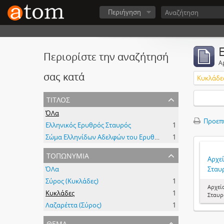
Περιήγηση
Περιορίστε την αναζήτησή
Α
σας κατά
Κυκλάδε
τίτλος
ΌΛα
Προεπ
Ελληνικός Ερυθρός Σταυρός
1
Σώμα Ελληνίδων Αδελφών του Ερυθρού Σταυρού
1
τοπωνύμια
Αρχε
ΌΛα
Σταυ
Σύρος (Κυκλάδες)
1
Αρχεί
Κυκλάδες
1
Σταυρ
Λαζαρέττα (Σύρος)
1
θέμα