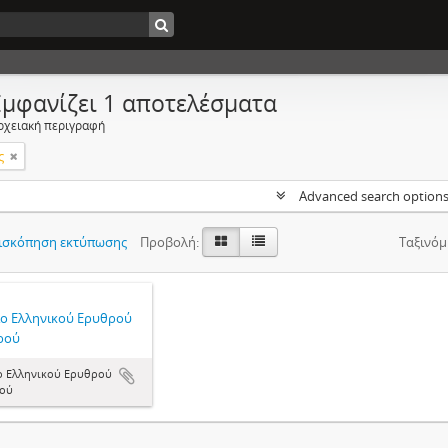
Εμφανίζει 1 αποτελέσματα
ρχειακή περιγραφή
ς
Advanced search option
ισκόπηση εκτύπωσης
Προβολή:
Ταξινόμ
ίο Ελληνικού Ερυθρού
ρού
ο Ελληνικού Ερυθρού
ού