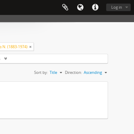
Log in
α Ν. (1883-1974)
s
Sort by:
Title
Direction:
Ascending