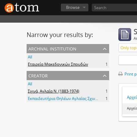
Browse
Narrow your results by:
Ar
archival institution
Only top-
All
Εταιρεία Μακεδονικών Σπουδών
1
creator
Print 
All
Σχινά, Αγλαΐα Ν. (1883-1974)
1
Αρχεί
Εκπαιδευτήρια Θηλέων Αγλαΐας Σχινά – Ιδρυτής Στ. Νούκας
1
Αρχεί