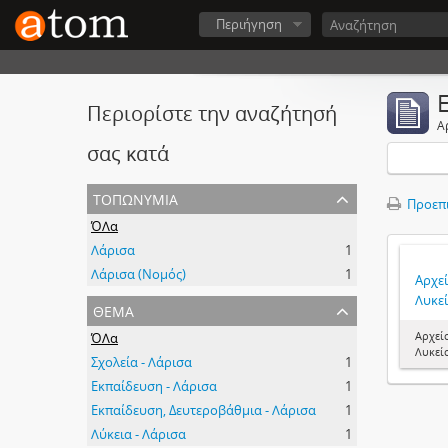
Περιήγηση
Περιορίστε την αναζήτησή
Α
σας κατά
τοπωνύμια
Προεπ
ΌΛα
Λάρισα
1
Λάρισα (Νομός)
1
Αρχεί
Λυκε
θέμα
Αρχεί
ΌΛα
Λυκεί
Σχολεία - Λάρισα
1
Εκπαίδευση - Λάρισα
1
Εκπαίδευση, Δευτεροβάθμια - Λάρισα
1
Λύκεια - Λάρισα
1