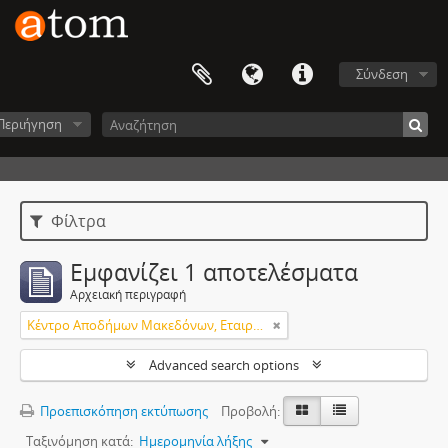
Σύνδεση
Περιήγηση
Φίλτρα
Εμφανίζει 1 αποτελέσματα
Αρχειακή περιγραφή
Κέντρο Αποδήμων Μακεδόνων, Εταιρεία Μακεδονικών Σπουδών.
Advanced search options
Προεπισκόπηση εκτύπωσης
Προβολή:
Ταξινόμηση κατά:
Ημερομηνία λήξης